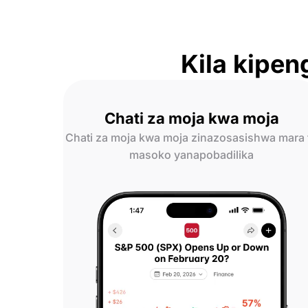
Kila kipe
Chati za moja kwa moja
Chati za moja kwa moja zinazosasishwa mara 
masoko yanapobadilika