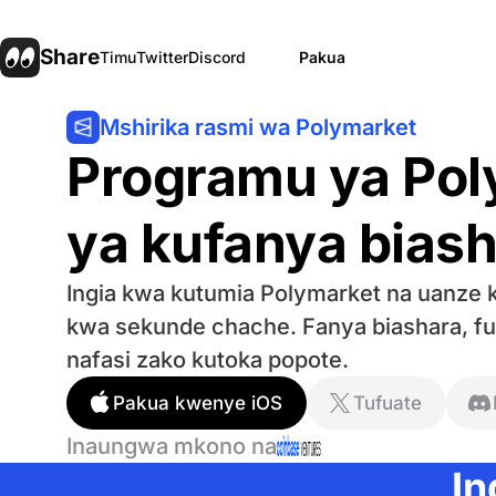
Share
Timu
Twitter
Discord
Pakua
Mshirika rasmi wa Polymarket
Programu ya Pol
ya kufanya bias
Ingia kwa kutumia Polymarket na uanze 
kwa sekunde chache. Fanya biashara, fuat
nafasi zako kutoka popote.
Pakua kwenye iOS
Tufuate
Inaungwa mkono na
In