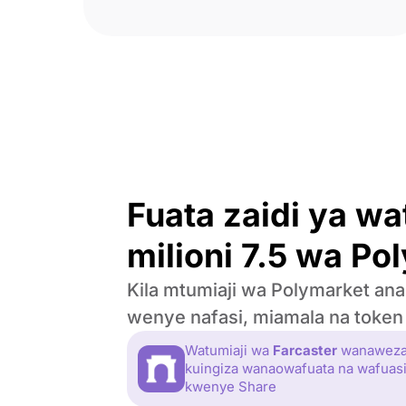
Fuata zaidi ya wa
milioni 7.5 wa Po
Kila mtumiaji wa Polymarket an
wenye nafasi, miamala na token
Watumiaji wa
Farcaster
wanawez
kuingiza wanaowafuata na wafuas
kwenye Share