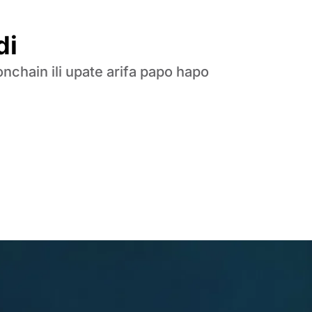
di
onchain ili upate arifa papo hapo