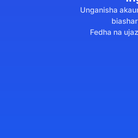
Unganisha akaun
biashara
Fedha na uja