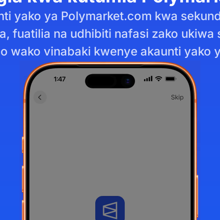
ti yako ya Polymarket.com kwa sekun
, fuatilia na udhibiti nafasi zako ukiwa 
zo wako vinabaki kwenye akaunti yako y