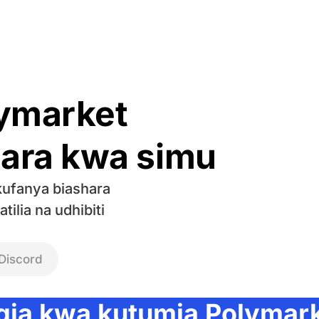
ymarket
hara kwa simu
kufanya biashara
ilia na udhibiti
Discord
gia kwa kutumia Polymar