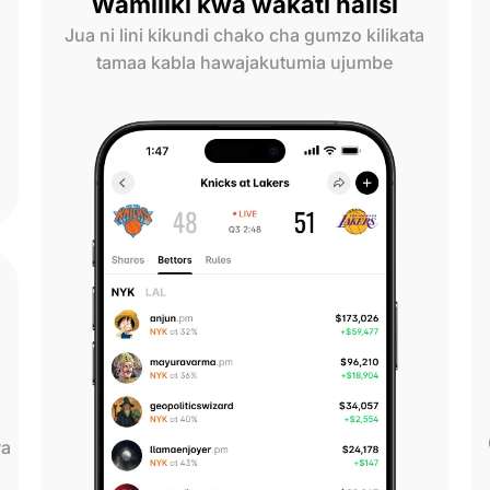
Wamiliki kwa wakati halisi
Jua ni lini kikundi chako cha gumzo kilikata
tamaa kabla hawajakutumia ujumbe
wa