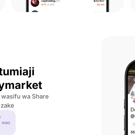
tumiaji
lymarket
a wasifu wa Share
 zake
a
i wao