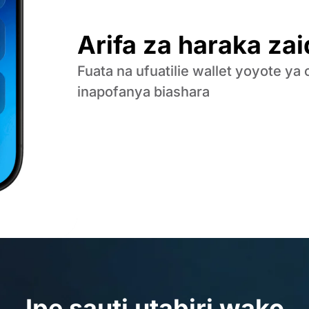
Arifa za haraka zai
Fuata na ufuatilie wallet yoyote ya 
inapofanya biashara
Ipe sauti utabiri wako