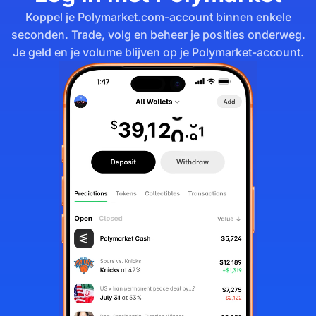
Koppel je Polymarket.com-account binnen enkele
seconden. Trade, volg en beheer je posities onderweg.
Je geld en je volume blijven op je Polymarket-account.