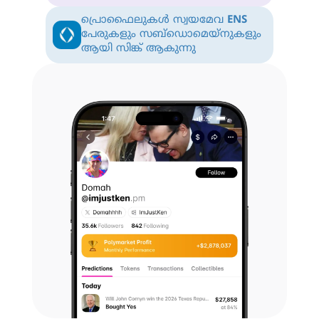
പ്രൊഫൈലുകൾ സ്വയമേവ
ENS
പേരുകളും സബ്‌ഡൊമെയ്‌നുകളും
ആയി സിങ്ക് ആകുന്നു