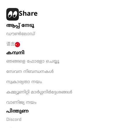
Share
ആപ്പ് നേടൂ
ഡൗൺലോഡ്
语言
കമ്പനി
ഞങ്ങളെ ഫോളോ ചെയ്യൂ
സേവന നിബന്ധനകൾ
സ്വകാര്യതാ നയം
കമ്മ്യൂണിറ്റി മാർഗ്ഗനിർദ്ദേശങ്ങൾ
വാണിജ്യ നയം
പിന്തുണ
Discord