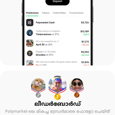
ലീഡർബോർഡ്
Polymarket-ലെ മികച്ച ട്രേഡർമാരെ ഫോളോ ചെയ്ത്