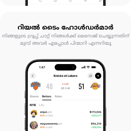
റിയൽ ടൈം ഹോൾഡർമാർ
നിങ്ങളുടെ ഗ്രൂപ്പ് ചാറ്റ് നിങ്ങൾക്ക് മെസേജ് ചെയ്യുന്നതിന്
മുമ്പ് അവർ എപ്പോൾ പിന്മാറി എന്നറിയൂ