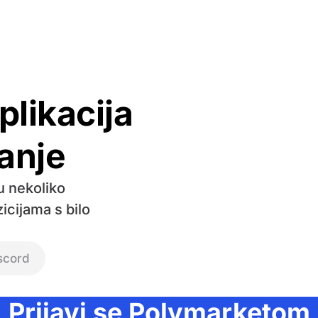
likacija
anje
u nekoliko
zicijama s bilo
scord
Prijavi se Polymarketom