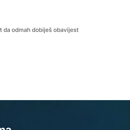
let da odmah dobiješ obavijest
ima