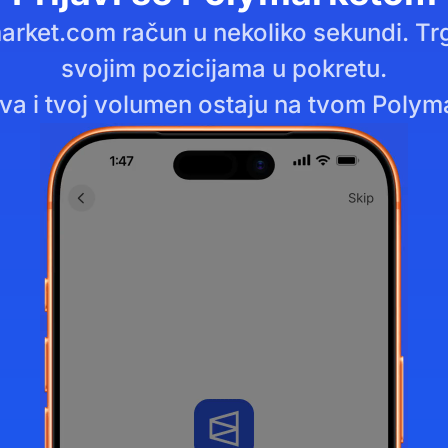
rket.com račun u nekoliko sekundi. Trguj
svojim pozicijama u pokretu.
va i tvoj volumen ostaju na tvom Polym