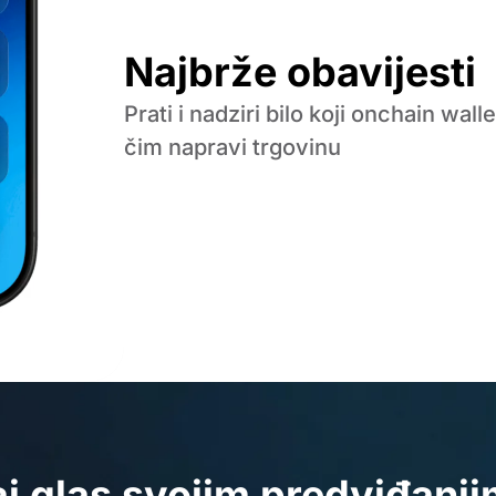
Najbrže obavijesti
Prati i nadziri bilo koji onchain wal
čim napravi trgovinu
j glas svojim predviđanj