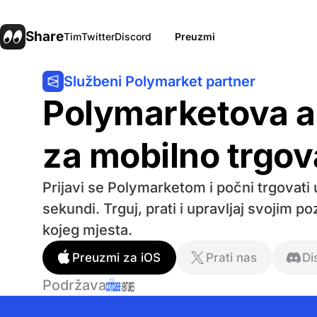
Share
Tim
Twitter
Discord
Preuzmi
Službeni Polymarket partner
Polymarketova ap
za mobilno trgov
Prijavi se Polymarketom i počni trgovati 
sekundi. Trguj, prati i upravljaj svojim po
kojeg mjesta.
Preuzmi za iOS
Prati nas
Di
Podržava