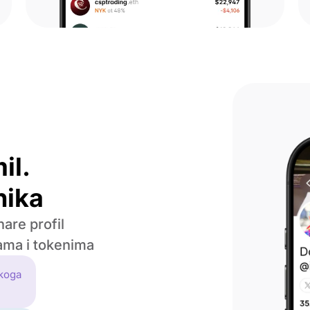
il.
nika
are profil
jama i tokenima
koga