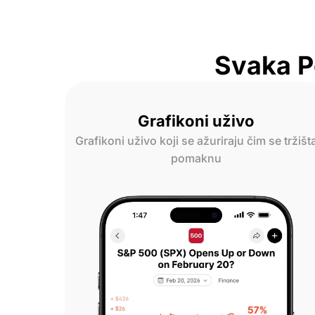
Svaka P
Grafikoni uživo
Grafikoni uživo koji se ažuriraju čim se tržišt
pomaknu