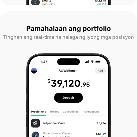
Pamahalaan ang portfolio
Tingnan ang real-time na halaga ng iyong mga posisyon